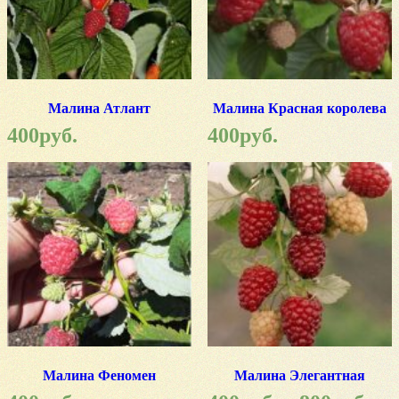
Малина Атлант
Малина Красная королева
400
руб.
400
руб.
Малина Феномен
Малина Элегантная