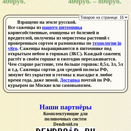
400
руб.
400
руб.
–
800
руб.
Взращено на земле русской.
Все саженцы из
нашего питомника
корнесобственные, очищены от болезней и
вредителей, получены из меристемы растений с
проверенным сортом и размножены по
технологии in
vitro
. Саженцы выращиваются в питомнике под
открытым небом в горшках (ЗКС). Каждый саженец
растёт в своём горшке и ежегодно пересаживается.
Чем старше растение, тем больше горшок: 0,5л, 3л, 5л
и т.д. Саженцы сортов для средней полосы РФ,
зимуют без укрытия и готовы к высадке в любое
время года, даже зимой.
Доставка
почтой по РФ,
курьером по Москве или самовывозом.
Наши партнёры
Комплектующие для
поливочных систем
Dendroid.ru