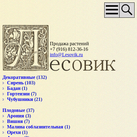
Основное
меню
Продажа растений
+7 (916) 812-36-16
info@Lesovik.ru
Декоративные
(132)
Сирень
(103)
Бадан
(1)
Гортензии
(7)
Чубушники
(21)
Плодовые
(37)
Арония
(3)
Вишня
(7)
Малина соблазнительная
(1)
Орехи
(1)