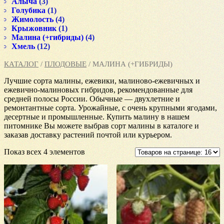
Алыча
(3)
Голубика
(1)
Жимолость
(4)
Крыжовник
(1)
Малина (+гибриды)
(4)
Хмель
(12)
КАТАЛОГ
/
ПЛОДОВЫЕ
/ МАЛИНА (+ГИБРИДЫ)
Лучшие сорта малины, ежевики, малиново-ежевичных и
ежевично-малиновых гибридов, рекомендованные для
средней полосы России. Обычные — двухлетние и
ремонтантные сорта. Урожайные, с очень крупными ягодами,
десертные и промышленные. Купить малину в нашем
питомнике Вы можете выбрав сорт малины в каталоге и
заказав доставку растений почтой или курьером.
Показ всех 4 элементов