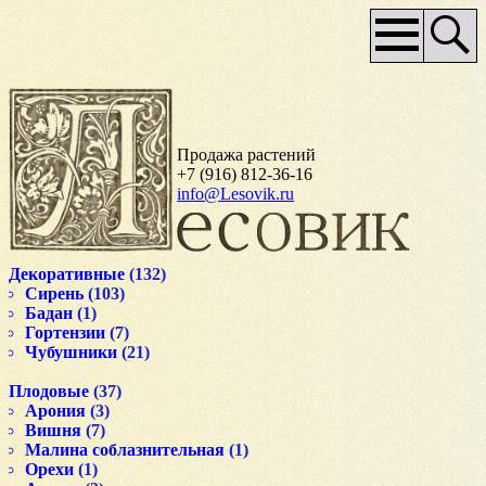
Основное
меню
Продажа растений
+7 (916) 812-36-16
info@Lesovik.ru
Декоративные
(132)
Сирень
(103)
Бадан
(1)
Гортензии
(7)
Чубушники
(21)
Плодовые
(37)
Арония
(3)
Вишня
(7)
Малина соблазнительная
(1)
Орехи
(1)