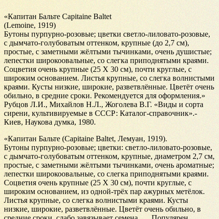
«Капитан Бальте Capitaine Baltet
(Lemoine, 1919)
Бутоны пурпурно-розовые; цветки светло-лиловато-розовые,
с дымчато-голубоватым оттенком, крупные (до 2,7 см),
простые, с заметными жёлтыми тычинками, очень душистые;
лепестки широкоовальные, со слегка приподнятыми краями.
Соцветия очень крупные (25 Х 30 см), почти круглые, с
широким основанием. Листья крупные, со слегка волнистыми
краями. Кусты низкие, широкие, разветвлённые. Цветёт очень
обильно, в средние сроки. Рекомендуется для оформления.»
Рубцов Л.И., Михайлов Н.Л., Жоголева В.Г. «Виды и сорта
сирени, культивируемые в СССР: Каталог-справочник».-
Киев, Наукова думка, 1980.
«Капитан Бальте (Capitaine Baltet, Лемуан, 1919).
Бутоны пурпурно-розовые; цветки: светло-лиловато-розовые,
с дымчато-голубоватым оттенком, крупные, диаметром 2,7 см,
простые, с заметными жёлтыми тычинками, очень ароматные;
лепестки широкоовальные, со слегка приподнятыми краями.
Соцветия очень крупные (25 Х 30 см), почти круглые, с
широким основанием, из одной-трёх пар ажурных метёлок.
Листья крупные, со слегка волнистыми краями. Кусты
низкие, широкие, разветвлённые. Цветёт очень обильно, в
средние сроки, слабо завязывает семена. … Популярен