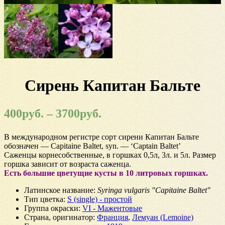
Сирень Капитан Бальте
400
руб.
–
3700
руб.
В международном регистре сорт сирени Капитан Бальте
обозначен — Capitaine Baltet, syn. — ‘Captain Baltet’
Саженцы корнесобственные, в горшках 0,5л, 3л. и 5л. Размер
горшка зависит от возраста саженца.
Есть большие цветущие кусты в 10 литровых горшках.
Латинское название
:
Syringa vulgaris "Capitaine Baltet"
Тип цветка
:
S (single) - простой
Группа окраски
:
VI - Мажентовые
Страна, оригинатор
:
Франция
,
Лемуан (Lemoine)