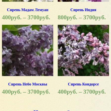
Сирень Мадам Лемуан
Сирень Индия
400
руб.
–
3700
руб.
800
руб.
–
3700
руб.
Сирень Небо Москвы
Сирень Кондорсе
400
руб.
–
3700
руб.
400
руб.
–
3700
руб.