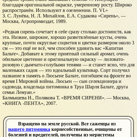
благодаря оригинальной окраске, умеренному росту. Широко
распространён. Используют в озеленении. П. VI.»
З. С. Лунёва, Н. Л. Михайлов, Е.А. Судакова «Сирень», —
Москва, Агропромиздат, 1989.
«Редкая сирень сочетает в себе сразу столько достоинств, как
эта. Низкие, широкие, хорошо разветвлённые кусты, очень
крупные, почти округлые соцветия и цветки размером около 3
см — это ещё не всё, чем способен удивить вас «Капитан
Бальте». Добавьте к этому приятный сильный аромат, очень
обильное цветение и оригинальную окраску — лиловато-
розовую с дымчато-голубыми тенями — и станет ясно, что для
маленьких садов — это идеальный культивар. Сорт получил
название в память о Люсьене Бальте, погибшем на фронте во
время I Мировой войны. Люсьен — сын селекционера и
садовода, владельца питомника в Труа Шарля Бальте, друга
семьи Лемуан.»
Балмышева Н., Полякова Т. «ВРЕМЯ СИРЕНИ». — Москва,
«КНИГА -ПЕНТА», 2007.
Взращено на земле русской. Все саженцы из
нашего питомника
корнесобственные, очищены от
болезней и вредителей, получены из меристемы