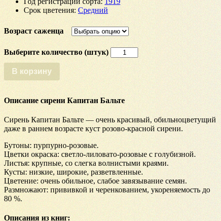
Год регистрации сорта
:
1919
Срок цветения
:
Средний
Возраст саженца
Количество
Сирень
Капитан
В корзину
Бальте
Описание сирени Капитан Бальте
Сирень Капитан Бальте — очень красивый, обильноцветущий
даже в раннем возрасте куст розово-красной сирени.
Бутоны: пурпурно-розовые.
Цветки окраска: светло-лиловато-розовые с голубизной.
Листья: крупные, со слегка волнистыми краями.
Кусты: низкие, широкие, разветвленные.
Цветение: очень обильное, слабое завязывание семян.
Размножают: прививкой и черенкованием, укореняемость до
80 %.
Описания из книг: