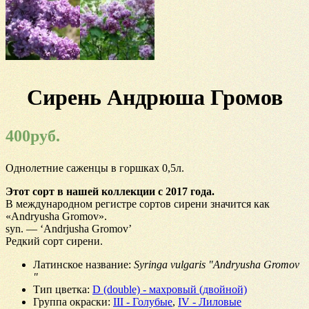
Сирень Андрюша Громов
400
руб.
Однолетние саженцы в горшках 0,5л.
Этот сорт в нашей коллекции с 2017 года.
В международном регистре сортов сирени значится как
«Andryusha Gromov».
syn. — ‘Andrjusha Gromov’
Редкий сорт сирени.
Латинское название
:
Syringa vulgaris "Andryusha Gromov
"
Тип цветка
:
D (double) - махровый (двойной)
Группа окраски
:
III - Голубые
,
IV - Лиловые