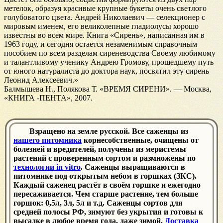
метелок, образуя красивые крупные букеты очень светлого
голубоватого цвета. Андрей Николаевич — селекционер с
мировым именем, его великолепные гладиолусы хорошо
известны во всем мире. Книга «Сирень», написанная им в
1963 году, и сегодня остается незаменимым справочным
пособием по всем разделам сиреневодства Своему любимому
и талантливому ученику Андрею Громову, прошедшему путь
от юного натуралиста до доктора наук, посвятил эту сирень
Леонид Алексеевич.»
Балмышева Н., Полякова Т. «ВРЕМЯ СИРЕНИ». — Москва,
«КНИГА -ПЕНТА», 2007.
Взращено на земле русской. Все саженцы из
нашего питомника
корнесобственные, очищены от
болезней и вредителей, получены из меристемы
растений с проверенным сортом и размножены по
технологии in vitro
. Саженцы выращиваются в
питомнике под открытым небом в горшках (ЗКС).
Каждый саженец растёт в своём горшке и ежегодно
пересаживается. Чем старше растение, тем больше
горшок: 0,5л, 3л, 5л и т.д. Саженцы сортов для
средней полосы РФ, зимуют без укрытия и готовы к
высадке в любое время года, даже зимой.
Доставка