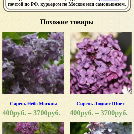
почтой по РФ, курьером по Москве или самовывозом.
Похожие товары
Сирень Небо Москвы
Сирень Людвиг Шпет
400
руб.
–
3700
руб.
400
руб.
–
3700
руб.