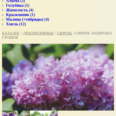
Алыча
(3)
Голубика
(1)
Жимолость
(4)
Крыжовник
(1)
Малина (+гибриды)
(4)
Хмель
(12)
КАТАЛОГ
/
ДЕКОРАТИВНЫЕ
/
СИРЕНЬ
/ СИРЕНЬ АНДРЮША
ГРОМОВ