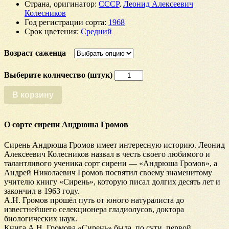
Страна, оригинатор
:
СССР
,
Леонид Алексеевич
Колесников
Год регистрации сорта
:
1968
Срок цветения
:
Средний
Возраст саженца
Количество
Сирень
Андрюша
В корзину
Громов
О сорте сирени Андрюша Громов
Сирень Андрюша Громов имеет интересную историю. Леонид
Алексеевич Колесников назвал в честь своего любимого и
талантливого ученика сорт сирени ― «Андрюша Громов», а
Андрей Николаевич Громов посвятил своему знаменитому
учителю книгу «Сирень», которую писал долгих десять лет и
закончил в 1963 году.
А.Н. Громов прошёл путь от юного натуралиста до
известнейшего селекционера гладиолусов, доктора
биологических наук.
Книга А.Н. Громова «Сирень» была, по сути, первой