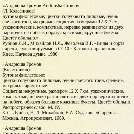
«Андрюша Громов Andrjusha Gromov
(Л. Колесников)
Бутоны фиолетовые; цветки голубовато-лиловые, очень
светлого тона, махровые; соцветия размерами 12 Х 7 см,
узкоконические, компактные, нередко развиваются из двух
пар почек на побеге, образуя красивые, крупные букеты.
Цветёт обильно.»
Рубцов Л.И., Михайлов Н.Л., Жоголева В.Г. «Виды и сорта
сирени, культивируемые в СССР: Каталог-справочник».-
Киев, Наукова думка, 1980.
«Андрюша Громов
(Колесников).
Бутоны фиолетовые;
цветки голубовато-лиловые, очень светлого тона, средние,
махровые, ароматные.
Соцветия некрупные, размером 12 Х 7 см, узкоконические,
компактные, нередко развиваются из двух пар верхних почек
на побеге, образуя большие красивые букеты. Цветёт обильно.
Распространён слабо. М. IV.»
З. С. Лунёва, Н. Л. Михайлов, Е.А. Судакова «Сирень». –
Москва, Агропромиздат, 1989.
«Андрюша Громов
Цветет она обильно, соцветия формируются из двух пар