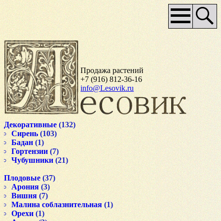
Основное
меню
Продажа растений
+7 (916) 812-36-16
info@Lesovik.ru
Декоративные
(132)
Сирень
(103)
Бадан
(1)
Гортензии
(7)
Чубушники
(21)
Плодовые
(37)
Арония
(3)
Вишня
(7)
Малина соблазнительная
(1)
Орехи
(1)