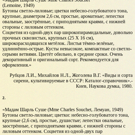
(Lemoine, 1949)
Бутоны светло-лиловые; цветки небесно-голубоватого тона,
крупные, диаметром 2,6 см, простые, ароматные; лепестки
овальные, заострённые, с приподнятыми краями, с нижней
стороны с лиловым оттенком.
Соцветия из одной-двух пар широкопирамидальные, довольно
прочных сквозистых, крупных (25 Х 16 см),
широкорасходящихся метёлок. Листья тёмно-зелёные,
удлиннённо-острые. Кусты невысокие, компактные со светло-
серыми ветвями. Цветёт обильно, в средние сроки. Очень
декоративный и оригинальный сорт. Рекомендуется для
оформления.»
Рубцов Л.И., Михайлов Н.Л., Жоголева В.Г. «Виды и сорта
сирени, культивируемые в СССР: Каталог-справочник».-
Киев, Наукова думка, 1980.
2.
«Мадам Шарль Суше (Mme Charles Souchet, Лемуан, 1949)
Бутоны светло-лиловые; цветки: небесно-голубоватого тона,
крупные (2,6 см), простые, душистые; лепестки овальные,
заострённые, с приподнятыми краями, с нижней стороны с
лиловым оттенком. Соцветия из одной-двух пар