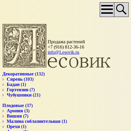
Основное
меню
Продажа растений
+7 (916) 812-36-16
info@Lesovik.ru
Декоративные
(132)
Сирень
(103)
Бадан
(1)
Гортензии
(7)
Чубушники
(21)
Плодовые
(37)
Арония
(3)
Вишня
(7)
Малина соблазнительная
(1)
Орехи
(1)