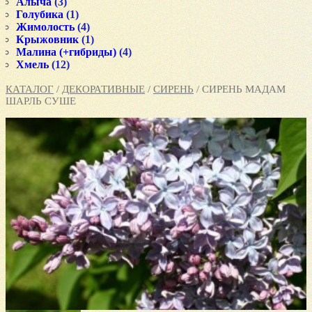
Алыча
(3)
Голубика
(1)
Жимолость
(4)
Крыжовник
(1)
Малина (+гибриды)
(4)
Хмель
(12)
КАТАЛОГ
/
ДЕКОРАТИВНЫЕ
/
СИРЕНЬ
/ СИРЕНЬ МАДАМ
ШАРЛЬ СУШЕ