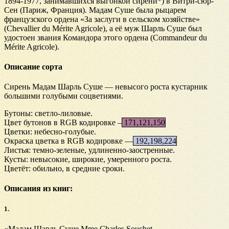
1894-1977, занимавшихся выгонкой сирени*) в Витри-сюр-
Сен (Париж, Франция). Мадам Суше была рыцарем
французского ордена «За заслуги в сельском хозяйстве»
(Chevallier du Mérite Agricole), а её муж Шарль Суше был
удостоен звания Командора этого ордена (Commandeur du
Mérite Agricole).
Описание сорта
Сирень Мадам Шарль Суше — невысого роста кустарник
большими голубыми соцветиями.
Бутоны: светло-лиловые.
Цвет бутонов в RGB кодировке –
171,121,150
Цветки: небесно-голубые.
Окраска цветка в RGB кодировке —
192,198,224
Листья: темно-зеленые, удлиненно-заостренные.
Кусты: невысокие, широкие, умеренного роста.
Цветёт: обильно, в средние сроки.
Описания из книг:
1.
«Мадам Шарль Суше Mme Charles Souchet