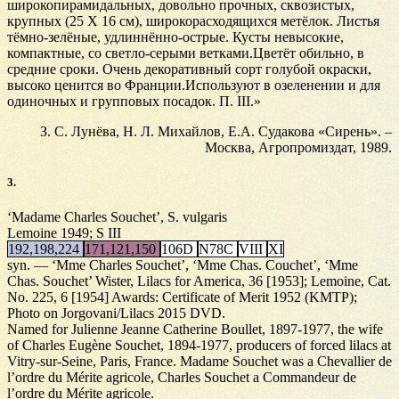
широкопирамидальных, довольно прочных, сквозистых,
крупных (25 Х 16 см), широкорасходящихся метёлок. Листья
тёмно-зелёные, удлиннённо-острые. Кусты невысокие,
компактные, со светло-серыми ветками.Цветёт обильно, в
средние сроки. Очень декоративный сорт голубой окраски,
высоко ценится во Франции.Используют в озеленении и для
одиночных и групповых посадок. П. III.»
З. С. Лунёва, Н. Л. Михайлов, Е.А. Судакова «Сирень». –
Москва, Агропромиздат, 1989.
3.
‘Madame Charles Souchet’, S. vulgaris
Lemoine 1949; S III
192,198,224
171,121,150
106D
N78C
VIII
XI
syn. — ‘Mme Charles Souchet’, ‘Mme Chas. Couchet’, ‘Mme
Chas. Souchet’ Wister, Lilacs for America, 36 [1953]; Lemoine, Cat.
No. 225, 6 [1954] Awards: Certificate of Merit 1952 (KMTP);
Photo on Jorgovani/Lilacs 2015 DVD.
Named for Julienne Jeanne Catherine Boullet, 1897-1977, the wife
of Charles Eugène Souchet, 1894-1977, producers of forced lilacs at
Vitry-sur-Seine, Paris, France. Madame Souchet was a Chevallier de
l’ordre du Mérite agricole, Charles Souchet a Commandeur de
l’ordre du Mérite agricole.