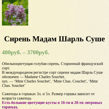
Сирень Мадам Шарль Суше
400
руб.
–
3700
руб.
Обильноцветущая голубая сирень. Старинный французский
сорт.
В международном регистре сорт сирени мадам Шарль Суше
обозначен — Madame Charles Souchet.
syn. — ‘Mme Charles Souchet’, ‘Mme Chas. Couchet’, ‘Mme
Chas. Souchet’
Саженцы в горшках 3л. и 5л. Размер горшка зависит от
возраста саженца.
Есть большие цветущие кусты в 10-ти и 20-ти литровых
горшках.