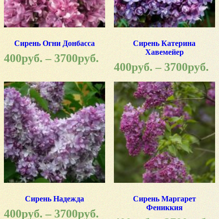
Сирень Огни Донбасса
Сирень Катерина
Хавемейер
400
руб.
–
3700
руб.
400
руб.
–
3700
руб.
Сирень Надежда
Сирень Маргарет
Фениккия
400
руб.
–
3700
руб.