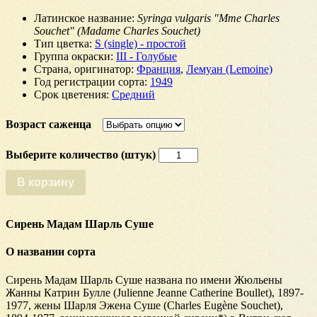
Латинское название
:
Syringa vulgaris "Mme Charles
Souchet" (Madame Charles Souchet)
Тип цветка
:
S (single) - простой
Группа окраски
:
III - Голубые
Страна, оригинатор
:
Франция
,
Лемуан (Lemoine)
Год регистрации сорта
:
1949
Срок цветения
:
Средний
Возраст саженца
Количество
Сирень
Мадам
В корзину
Шарль
Суше
Сирень Мадам Шарль Суше
О названии сорта
Сирень Мадам Шарль Суше названа по имени Жюльены
Жанны Катрин Булле (Julienne Jeanne Catherine Boullet), 1897-
1977, жены Шарля Эжена Суше (Charles Eugène Souchet),