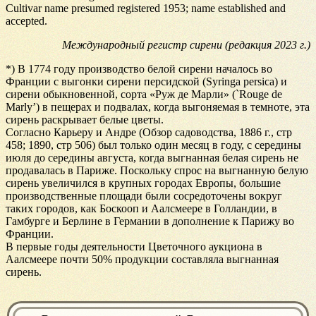
Cultivar name presumed registered 1953; name established and
accepted.
Международный регистр сирени (редакция 2023 г.)
*) В 1774 году производство белой сирени началось во
Франции с выгонки сирени персидской (Syringa persica) и
сирени обыкновенной, сорта «Руж де Марли» (`Rouge de
Marly’) в пещерах и подвалах, когда выгоняемая в темноте, эта
сирень раскрывает белые цветы.
Согласно Карьеру и Андре (Обзор садоводства, 1886 г., стр
458; 1890, стр 506) был только один месяц в году, с середины
июля до середины августа, когда выгнанная белая сирень не
продавалась в Париже. Поскольку спрос на выгнанную белую
сирень увеличился в крупных городах Европы, большие
производственные площади были сосредоточены вокруг
таких городов, как Боскооп и Аалсмеере в Голландии, в
Гамбурге и Берлине в Германии в дополнение к Парижу во
Франции.
В первые годы деятельности Цветочного аукциона в
Аалсмеере почти 50% продукции составляла выгнанная
сирень.