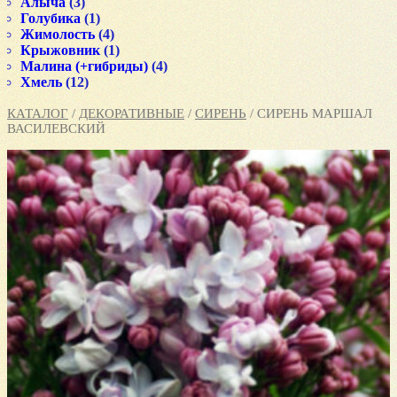
Алыча
(3)
Голубика
(1)
Жимолость
(4)
Крыжовник
(1)
Малина (+гибриды)
(4)
Хмель
(12)
КАТАЛОГ
/
ДЕКОРАТИВНЫЕ
/
СИРЕНЬ
/ СИРЕНЬ МАРШАЛ
ВАСИЛЕВСКИЙ