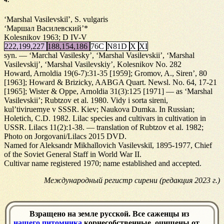
‘Marshal Vasilevskiĭ’, S. vulgaris
‘Маршал Василевский’*
Kolesnikov 1963; D IV-V
222,199,227
188,154,186
76C
N81D
X
XI
syn. — ‘Marchal Vasilesky’, ‘Marshal Vasilevskii’, ‘Marshal
Vasilevskij’, ‘Marshal Vasilevskiy’, Kolesnikov No. 282
Howard, Arnoldia 19(6-7):31-35 [1959]; Gromov, A., Siren’, 80
[1963]; Howard & Brizicky, AABGA Quart. Newsl. No. 64, 17-21
[1965]; Wister & Oppe, Arnoldia 31(3):125 [1971] — as ‘Marshal
Vasilevskii’; Rubtzov et al. 1980. Vidy i sorta sireni,
kul’tiviruemye v SSSR. Kiev; Naukova Dumka. In Russian;
Holetich, C.D. 1982. Lilac species and cultivars in cultivation in
USSR. Lilacs 11(2):1-38. — translation of Rubtzov et al. 1982;
Photo on Jorgovani/Lilacs 2015 DVD.
Named for Aleksandr Mikhaĭlovich Vasilevskiĭ, 1895-1977, Chief
of the Soviet General Staff in World War II.
Cultivar name registered 1970; name established and accepted.
Международный регистр сирени (редакция 2023 г.)
Взращено на земле русской. Все саженцы из
нашего питомника
корнесобственные, очищены от