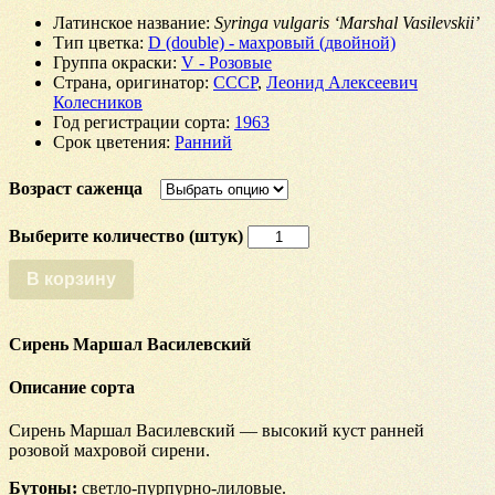
Латинское название
:
Syringa vulgaris ‘Marshal Vasilevskii’
Тип цветка
:
D (double) - махровый (двойной)
Группа окраски
:
V - Розовые
Страна, оригинатор
:
СССР
,
Леонид Алексеевич
Колесников
Год регистрации сорта
:
1963
Срок цветения
:
Ранний
Возраст саженца
Количество
Сирень
Маршал
В корзину
Василевский
Сирень Маршал Василевский
Описание сорта
Сирень Маршал Василевский — высокий куст ранней
розовой махровой сирени.
Бутоны:
светло-пурпурно-лиловые.