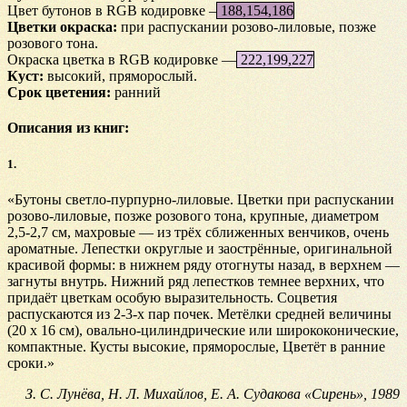
Цвет бутонов в RGB кодировке –
188,154,186
Цветки окраска:
при распускании розово-лиловые, позже
розового тона.
Окраска цветка в RGB кодировке —
222,199,227
Куст:
высокий, пряморослый.
Срок цветения:
ранний
Описания из книг:
1.
«Бутоны светло-пурпурно-лиловые. Цветки при распускании
розово-лиловые, позже розового тона, крупные, диаметром
2,5-2,7 см, махровые — из трёх сближенных венчиков, очень
ароматные. Лепестки округлые и заострённые, оригинальной
красивой формы: в нижнем ряду отогнуты назад, в верхнем —
загнуты внутрь. Нижний ряд лепестков темнее верхних, что
придаёт цветкам особую выразительность. Соцветия
распускаются из 2-3-х пар почек. Метёлки средней величины
(20 х 16 см), овально-цилиндрические или ширококонические,
компактные. Кусты высокие, пряморослые, Цветёт в ранние
сроки.»
З. С. Лунёва, Н. Л. Михайлов, Е. А. Судакова «Сирень», 1989