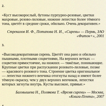
2.
«Куст высокорослый, бутоны пурпурно-розовые, цветки
махровые, розово-лиловые, нижние лепестки более тёмного
тона, цветёт в средние сроки, обильно. Очень декоративен.»
Стрекалов И. Ф., Потапова Н. И., «Сирень» — Пермь, ЗАО
«Фитон+», 2001
3.
«Высокодекоративная сирень. Цветёт она рано и обильно
пышными, плотными соцветиями, На верхних ветках —
соцветия прямостоячие, на нижних — тяжёлые, поникающие.
Крупные цветки при распускании розовато-лиловые, позже
— красивого розового тона. Строение цветка оригинальное
— лепестки нижнего венчика отогнуты назад и имеют более
тёмную окраску, чем у двух верхних венчиков, лепестки
которых загнуты внутрь. Кусты высокие, прямые.»
Балмышева Н., Полякова Т. «Время сирени» — Москва,
«Книга-Пента», 2007
4.