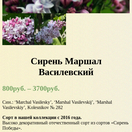
Сирень Маршал
Василевский
800
руб.
–
3700
руб.
Син.: ‘Marchal Vasilesky’, ‘Marshal Vasilevskij’, ‘Marshal
Vasilevskiy’, Kolesnikov № 282
Сорт в нашей коллекции с 2016 года.
Высоко декоративный отечественный сорт из сортов «Сирень
Победы».