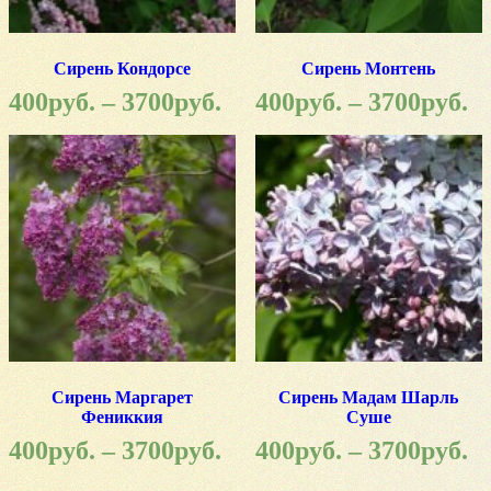
Сирень Кондорсе
Сирень Монтень
400
руб.
–
3700
руб.
400
руб.
–
3700
руб.
Сирень Маргарет
Сирень Мадам Шарль
Фениккия
Суше
400
руб.
–
3700
руб.
400
руб.
–
3700
руб.