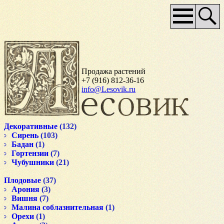
Основное
меню
Продажа растений
+7 (916) 812-36-16
info@Lesovik.ru
Декоративные
(132)
Сирень
(103)
Бадан
(1)
Гортензии
(7)
Чубушники
(21)
Плодовые
(37)
Арония
(3)
Вишня
(7)
Малина соблазнительная
(1)
Орехи
(1)