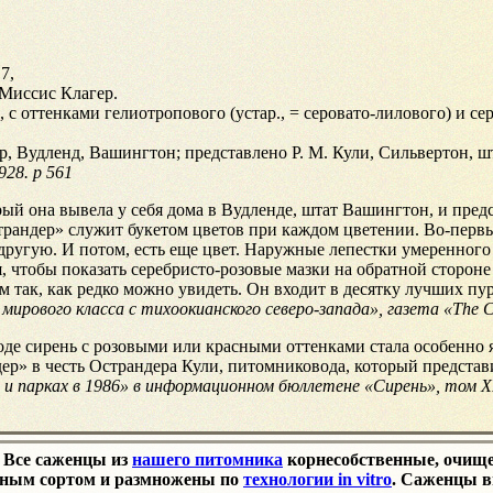
7,
Миссис Клагер.
с оттенками гелиотропового (устар., = серовато-лилового) и с
 Вудленд, Вашингтон; представлено Р. М. Кули, Сильвертон, шт
928. p 561
ый она вывела у себя дома в Вудленде, штат Вашингтон, и предст
трандер» служит букетом цветов при каждом цветении. Во-перв
 другую. И потом, есть еще цвет. Наружные лепестки умеренног
 чтобы показать серебристо-розовые мазки на обратной стороне
ом так, как редко можно увидеть. Он входит в десятку лучших п
ового класса с тихоокианского северо-запада», газета «The Co
де сирень с розовыми или красными оттенками стала особенно я
ер» в честь Острандера Кули, питомниковода, который представ
 и парках в 1986» в информационном бюллетене «Сирень», том XII
. Все саженцы из
нашего питомника
корнесобственные, очищен
нным сортом и размножены по
технологии in vitro
. Саженцы 