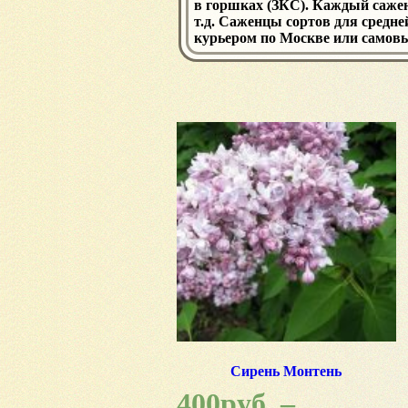
в горшках (ЗКС). Каждый сажене
т.д. Саженцы сортов для средне
курьером по Москве или самов
Сирень Монтень
400
руб.
–