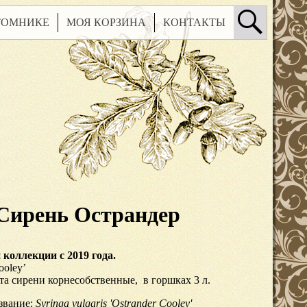
ТОМНИКЕ
МОЯ КОРЗИНА
КОНТАКТЫ
Сирень Острандер
 коллекции с 2019 года.
ooley’
та сирени корнесобственные, в горшках 3 л.
звание
:
Syringa vulgaris 'Ostrander Cooley'