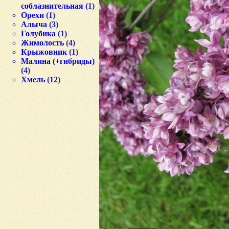
соблазнительная
(1)
Орехи
(1)
Алыча
(3)
Голубика
(1)
Жимолость
(4)
Крыжовник
(1)
Малина (+гибриды)
(4)
Хмель
(12)