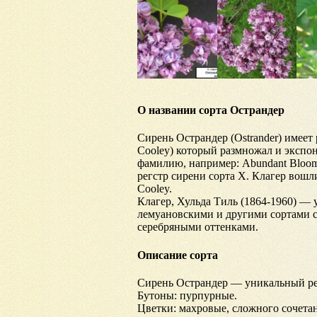
О названии сорта Острандер
Сирень Острандер (Ostrander) имеет
Cooley) который размножал и экспо
фамилию, например: Abundant Bloomer
регстр сирени сорта Х. Клагер вошл
Cooley.
Клагер, Хульда Тиль (1864-1960) — 
лемуановскими и другими сортами с
серебряными оттенками.
Описание сорта
Сирень Острандер — уникальный ре
Бутоны: пурпурные.
Цветки: махровые, сложного сочета