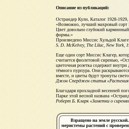
Описание из публикаций:
Острандер Кули, Каталог 1928-1929, 
«Возможно, лучший махровый сорт 
Цвет довольно глубокий карминный, 
формы.»
Произведено Миссис Хульдой Клагер,
S. D. McKelvey, The Lilac, New York, 1
Еще один сорт Миссис Клагер, котор
считается фиолетовой сиренью, «Ос
цветочная розетка содержит внутри
тёмного пурпура. Они раскрываются,
вместе, и цветы будут тронуты свет
Джон Сперджен статья «Растения мир
Благодаря прохладной весенней пого
Парке этой весной названа «Остранд
Роберт Б. Кларк «Заметки о сиренях
Взращено на земле русской
меристемы растений с провере