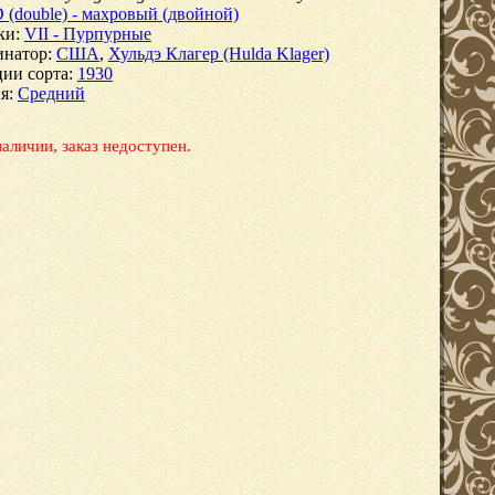
 (double) - махровый (двойной)
ки
:
VII - Пурпурные
инатор
:
США
,
Хульдэ Клагер (Hulda Klager)
ции сорта
:
1930
я
:
Средний
наличии, заказ недоступен.