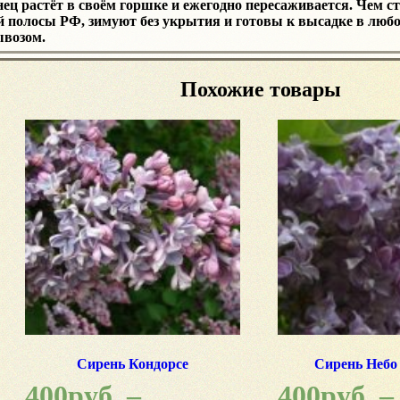
ц растёт в своём горшке и ежегодно пересаживается. Чем ста
й полосы РФ, зимуют без укрытия и готовы к высадке в любо
ывозом.
Похожие товары
Сирень Кондорсе
Сирень Неб
400
руб.
–
400
руб.
–