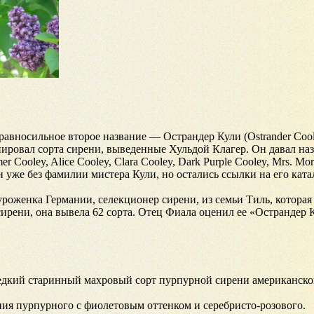
 равносильное второе название — Острандер Кули (Ostrander Cool
нировал сорта сирени, выведенные Хульдой Клагер. Он давал на
 Cooley, Alice Cooley, Clara Cooley, Dark Purple Cooley, Mrs. Mo
и уже без фамилии мистера Кули, но остались ссылки на его ката
уроженка Германии, селекционер сирени, из семьи Тиль, которая
ирени, она вывела 62 сорта. Отец Фиала оценил ее «Острандер
дкий старинный махровый сорт пурпурной сирени американско
ния пурпурного с фиолетовым оттенком и серебристо-розового.