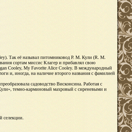
ey). Так её называл питомниковод Р. M. Кули (R. M.
звания сортам миссис Клагер и прибавлял свою
rgan Cooley, My Favorite Alice Cooley. В международный
логи и, иногда, на наличие второго названия с фамилией
 преобразовала садоводство Висконсина. Работая с
 Кули», темно-карминовый махровый с сиреневыми и
й селекции.