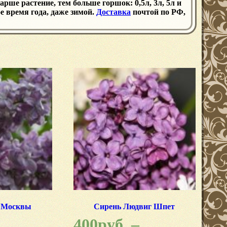
рше растение, тем больше горшок: 0,5л, 3л, 5л и
е время года, даже зимой.
Доставка
почтой по РФ,
о Москвы
Сирень Людвиг Шпет
400
руб.
–