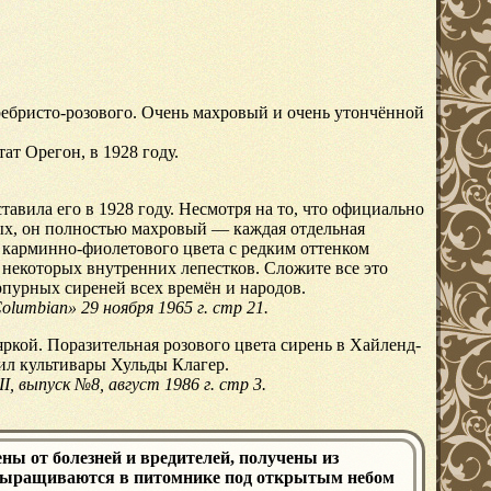
еребристо-розового. Очень махровый и очень утончённой
ат Орегон, в 1928 году.
авила его в 1928 году. Несмотря на то, что официально
ых, он полностью махровый — каждая отдельная
о карминно-фиолетового цвета с редким оттенком
 некоторых внутренних лепестков. Сложите все это
урпурных сиреней всех времён и народов.
lumbian» 29 ноября 1965 г. стр 21.
ркой. Поразительная розового цвета сирень в Хайленд-
ил культивары Хульды Клагер.
, выпуск №8, август 1986 г. стр 3.
ы от болезней и вредителей, получены из
выращиваются в питомнике под открытым небом