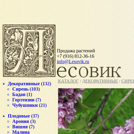
Продажа растений
+7 (916) 812-36-16
info@Lesovik.ru
КАТАЛОГ
/
ДЕКОРАТИВНЫЕ
/
СИРЕ
Декоративные
(132)
Сирень
(103)
Бадан
(1)
Гортензии
(7)
Чубушники
(21)
Плодовые
(37)
Арония
(3)
Вишня
(7)
Малина