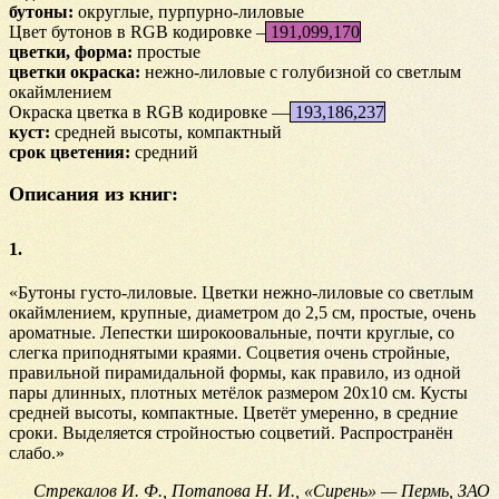
бутоны:
округлые, пурпурно-лиловые
Цвет бутонов в RGB кодировке –
191,099,170
цветки, форма:
простые
цветки окраска:
нежно-лиловые с голубизной со светлым
окаймлением
Окраска цветка в RGB кодировке —
193,186,237
куст:
средней высоты, компактный
срок цветения:
средний
Описания из книг:
1.
«Бутоны густо-лиловые. Цветки нежно-лиловые со светлым
окаймлением, крупные, диаметром до 2,5 см, простые, очень
ароматные. Лепестки широкоовальные, почти круглые, со
слегка приподнятыми краями. Соцветия очень стройные,
правильной пирамидальной формы, как правило, из одной
пары длинных, плотных метёлок размером 20х10 см. Кусты
средней высоты, компактные. Цветёт умеренно, в средние
сроки. Выделяется стройностью соцветий. Распространён
слабо.»
Стрекалов И. Ф., Потапова Н. И., «Сирень» — Пермь, ЗАО