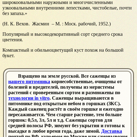
широкоовальными наружными и многочисленными
узкоовальными внутренними лепестками, чистобелые, почти
без запаха.»
(Н. К. Вехов. Жасмин – М. : Моск. рабочий, 1952.)
Популярный и высокодекоративный сорт среднего срока
цветения.
Компактный и обильноцветущий куст похож на большой
букет.
Взращено на земле русской. Все саженцы из
нашего питомника
корнесобственные, очищены от
болезней и вредителей, получены из меристемы
растений с проверенным сортом и размножены по
технологии in vitro
. Саженцы выращиваются в
питомнике под открытым небом в горшках (ЗКС).
Каждый саженец растёт в своём горшке и ежегодно
пересаживается. Чем старше растение, тем больше
горшок: 0,5л, 3л, 5л и т.д. Саженцы сортов для
средней полосы РФ, зимуют без укрытия и готовы к
высадке в любое время года, даже зимой.
Доставка
почтой по РФ, курьером по Москве или самовывозом.