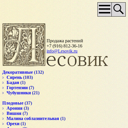
Основное
меню
Продажа растений
+7 (916) 812-36-16
info@Lesovik.ru
Декоративные
(132)
Сирень
(103)
Бадан
(1)
Гортензии
(7)
Чубушники
(21)
Плодовые
(37)
Арония
(3)
Вишня
(7)
Малина соблазнительная
(1)
Орехи
(1)