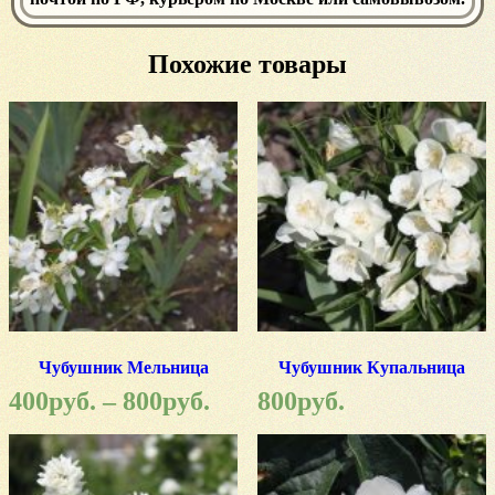
Похожие товары
Чубушник Мельница
Чубушник Купальница
400
руб.
–
800
руб.
800
руб.