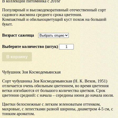
В коллекции питомника с 2016г
Популярный и высокодекоративный отечественный сорт
садового жасмина среднего срока цветения.
Компактный и обильноцветущий куст похож на большой
букет.
Возраст саженца
Количество
Чубушник
Зоя
В корзину
Космодемьянская
Чубушник Зоя Космодемьянская
Сорт чубушника Зоя Космодемьянская (Н. К. Вехов, 1951)
отличается очень обильным цветением, во время цветения
ветки изгибаются от большого количества цветков. Срок
цветения средний: с начала – середины июня до начала июля.
Цветки белоснежные с легким зеленоватым оттенком,
махровые, с лепестками разной ширины, диаметром 4-5 см, с
тонким ароматом.