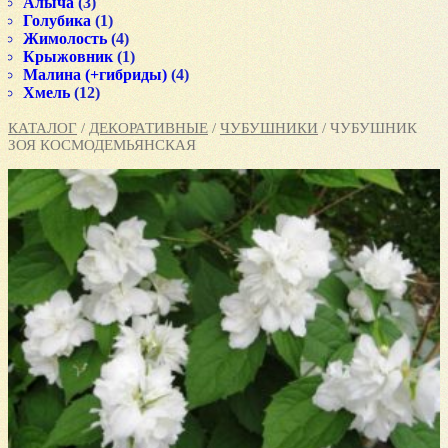
Алыча
(3)
Голубика
(1)
Жимолость
(4)
Крыжовник
(1)
Малина (+гибриды)
(4)
Хмель
(12)
КАТАЛОГ
/
ДЕКОРАТИВНЫЕ
/
ЧУБУШНИКИ
/ ЧУБУШНИК
ЗОЯ КОСМОДЕМЬЯНСКАЯ