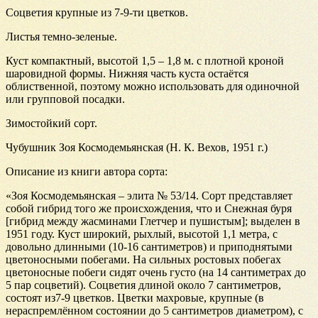
Соцветия крупные из 7-9-ти цветков.
Листья темно-зеленые.
Куст компактный, высотой 1,5 – 1,8 м. с плотной кроной
шаровидной формы. Нижняя часть куста остаётся
облиственной, поэтому можно использовать для одиночной
или групповой посадки.
Зимостойкий сорт.
Чубушник Зоя Космодемьянская (Н. К. Вехов, 1951 г.)
Описание из книги автора сорта:
«Зоя Космодемьянская – элита № 53/14. Сорт представляет
собой гибрид того же происхождения, что и Снежная буря
[гибрид между жасминами Глетчер и пушистым]; выделен в
1951 году. Куст широкий, рыхлый, высотой 1,1 метра, с
довольно длинными (10-16 сантиметров) и приподнятыми
цветоносными побегами. На сильных ростовых побегах
цветоносные побеги сидят очень густо (на 14 сантиметрах до
5 пар соцветий). Соцветия длиной около 7 сантиметров,
состоят из7-9 цветков. Цветки махровые, крупные (в
нераспремлённом состоянии до 5 сантиметров диаметром), с