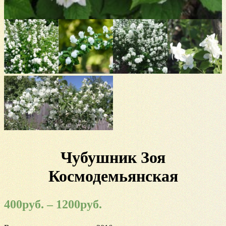
Чубушник Зоя
Космодемьянская
400
руб.
–
1200
руб.