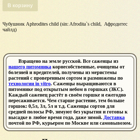
Aphrodites
В корзину
child
Чубушник Aphrodites child (sin: Afrodita`s child, Афродитес
чайлд)
Взращено на земле русской. Все саженцы из
нашего питомника
корнесобственные, очищены от
болезней и вредителей, получены из меристемы
растений с проверенным сортом и размножены по
технологии in vitro
. Саженцы выращиваются в
питомнике под открытым небом в горшках (ЗКС).
Каждый саженец растёт в своём горшке и ежегодно
пересаживается. Чем старше растение, тем больше
горшок: 0,5л, 3л, 5л и т.д. Саженцы сортов для
средней полосы РФ, зимуют без укрытия и готовы к
высадке в любое время года, даже зимой.
Доставка
почтой по РФ, курьером по Москве или самовывозом.