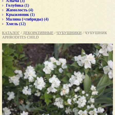
Алыча
(3)
Голубика
(1)
Жимолость
(4)
Крыжовник
(1)
Малина (+гибриды)
(4)
Хмель
(12)
КАТАЛОГ
/
ДЕКОРАТИВНЫЕ
/
ЧУБУШНИКИ
/ ЧУБУШНИК
APHRODITES CHILD