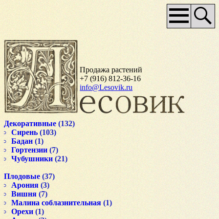
Основное
меню
Продажа растений
+7 (916) 812-36-16
info@Lesovik.ru
Декоративные
(132)
Сирень
(103)
Бадан
(1)
Гортензии
(7)
Чубушники
(21)
Плодовые
(37)
Арония
(3)
Вишня
(7)
Малина соблазнительная
(1)
Орехи
(1)