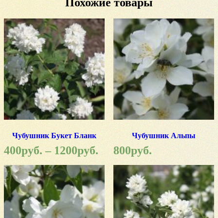
Похожие товары
Чубушник Букет Бланк
Чубушник Альпы
400
руб.
–
1200
руб.
800
руб.