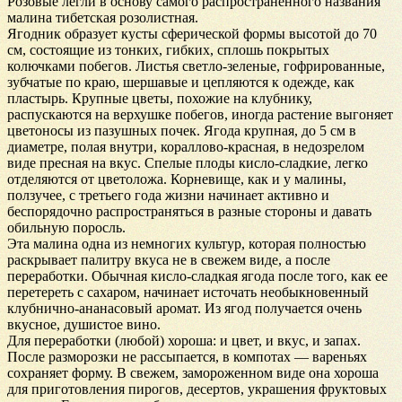
Розовые легли в основу самого распространенного названия
малина тибетская розолистная.
Ягодник образует кусты сферической формы высотой до 70
см, состоящие из тонких, гибких, сплошь покрытых
колючками побегов. Листья светло-зеленые, гофрированные,
зубчатые по краю, шершавые и цепляются к одежде, как
пластырь. Крупные цветы, похожие на клубнику,
распускаются на верхушке побегов, иногда растение выгоняет
цветоносы из пазушных почек. Ягода крупная, до 5 см в
диаметре, полая внутри, кораллово-красная, в недозрелом
виде пресная на вкус. Спелые плоды кисло-сладкие, легко
отделяются от цветоложа. Корневище, как и у малины,
ползучее, с третьего года жизни начинает активно и
беспорядочно распространяться в разные стороны и давать
обильную поросль.
Эта малина одна из немногих культур, которая полностью
раскрывает палитру вкуса не в свежем виде, а после
переработки. Обычная кисло-сладкая ягода после того, как ее
перетереть с сахаром, начинает источать необыкновенный
клубнично-ананасовый аромат. Из ягод получается очень
вкусное, душистое вино.
Для переработки (любой) хороша: и цвет, и вкус, и запах.
После разморозки не рассыпается, в компотах — вареньях
сохраняет форму. В свежем, замороженном виде она хороша
для приготовления пирогов, десертов, украшения фруктовых