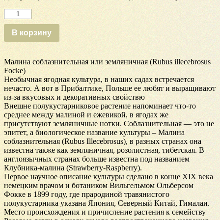
Количество
Малина
соблазнительная
В корзину
или
земляничная
Малина соблазнительная или земляничная (Rubus illecebrosus
Focke)
Необычная ягодная культура, в наших садах встречается
нечасто. А вот в Прибалтике, Польше ее любят и выращивают
из-за вкусовых и декоративных свойствю
Внешне полукустарниковое растение напоминает что-то
среднее между малиной и ежевикой, в ягодах же
присутствуют земляничные нотки. Соблазнительная — это не
эпитет, а биологическое название культуры – Малина
соблазнительная (Rubus Illecebrosus), в разных странах она
известна также как земляничная, розолистная, тибетская. В
англоязычных странах больше известна под названием
Клубника-малина (Strawberry-Raspberry).
Первое научное описание культуры сделано в конце XIX века
немецким врачом и ботаником Вильгельмом Ольберсом
Фокке в 1899 году, где прародиной травянистого
полукустарника указана Япония, Северный Китай, Гималаи.
Место происхождения и причисление растения к семейству