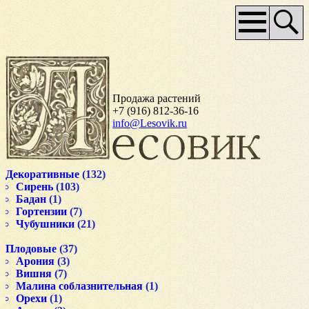
Основное
меню
Продажа растений
+7 (916) 812-36-16
info@Lesovik.ru
Декоративные
(132)
Сирень
(103)
Бадан
(1)
Гортензии
(7)
Чубушники
(21)
Плодовые
(37)
Арония
(3)
Вишня
(7)
Малина соблазнительная
(1)
Орехи
(1)