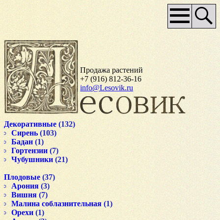
Основное
меню
Продажа растений
+7 (916) 812-36-16
info@Lesovik.ru
Декоративные
(132)
Сирень
(103)
Бадан
(1)
Гортензии
(7)
Чубушники
(21)
Плодовые
(37)
Арония
(3)
Вишня
(7)
Малина соблазнительная
(1)
Орехи
(1)