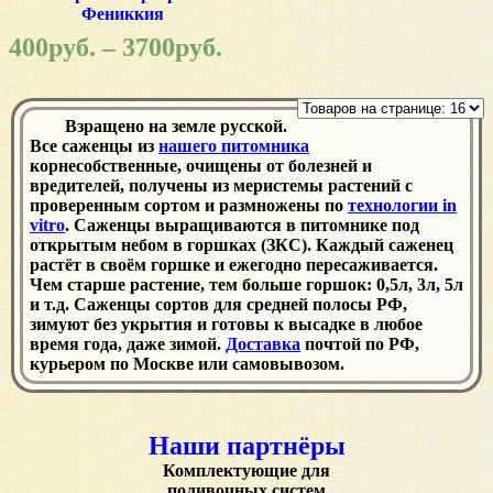
Фениккия
400
руб.
–
3700
руб.
Взращено на земле русской.
Все саженцы из
нашего питомника
корнесобственные, очищены от болезней и
вредителей, получены из меристемы растений с
проверенным сортом и размножены по
технологии in
vitro
. Саженцы выращиваются в питомнике под
открытым небом в горшках (ЗКС). Каждый саженец
растёт в своём горшке и ежегодно пересаживается.
Чем старше растение, тем больше горшок: 0,5л, 3л, 5л
и т.д. Саженцы сортов для средней полосы РФ,
зимуют без укрытия и готовы к высадке в любое
время года, даже зимой.
Доставка
почтой по РФ,
курьером по Москве или самовывозом.
Наши партнёры
Комплектующие для
поливочных систем