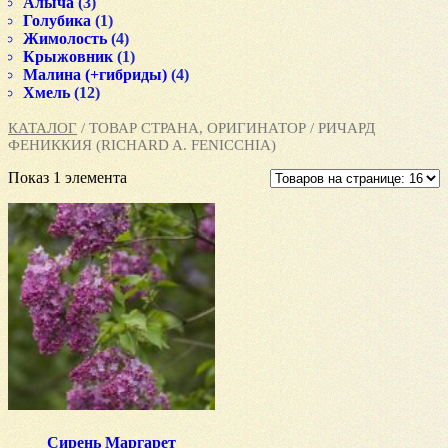
Алыча
(3)
Голубика
(1)
Жимолость
(4)
Крыжовник
(1)
Малина (+гибриды)
(4)
Хмель
(12)
КАТАЛОГ
/ ТОВАР СТРАНА, ОРИГИНАТОР / РИЧАРД
ФЕНИККИЯ (RICHARD A. FENICCHIA)
Показ 1 элемента
Сирень Маргарет