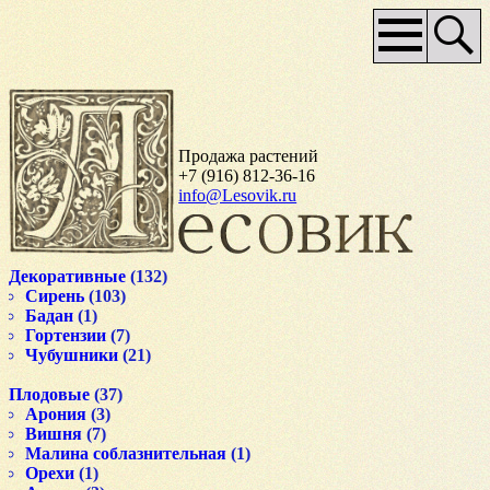
Основное
меню
Продажа растений
+7 (916) 812-36-16
info@Lesovik.ru
Декоративные
(132)
Сирень
(103)
Бадан
(1)
Гортензии
(7)
Чубушники
(21)
Плодовые
(37)
Арония
(3)
Вишня
(7)
Малина соблазнительная
(1)
Орехи
(1)