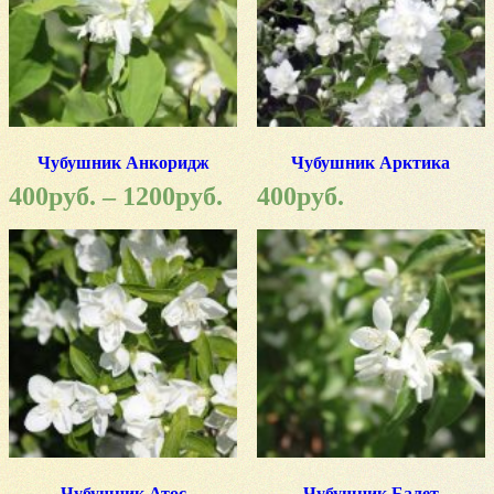
Чубушник Анкоридж
Чубушник Арктика
400
руб.
–
1200
руб.
400
руб.
Чубушник Атос
Чубушник Балет