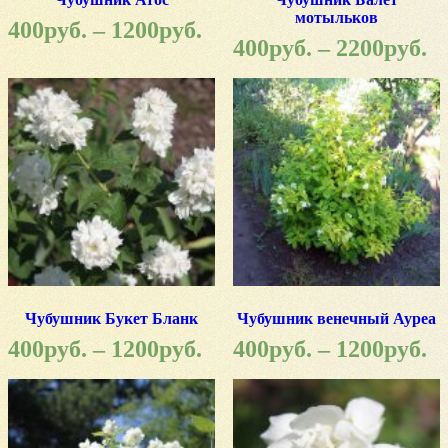
мотыльков
400
руб.
–
1200
руб.
400
руб.
–
2200
руб.
Чубушник Букет Бланк
Чубушник венечный Ауреа
400
руб.
–
1200
руб.
400
руб.
–
1200
руб.