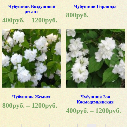
Чубушник Воздушный
Чубушник Гирлянда
десант
800
руб.
400
руб.
–
1200
руб.
Чубушник Жемчуг
Чубушник Зоя
Космодемьянская
800
руб.
–
1200
руб.
400
руб.
–
1200
руб.