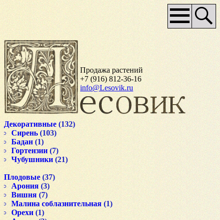
Основное
меню
Продажа растений
+7 (916) 812-36-16
info@Lesovik.ru
Декоративные
(132)
Сирень
(103)
Бадан
(1)
Гортензии
(7)
Чубушники
(21)
Плодовые
(37)
Арония
(3)
Вишня
(7)
Малина соблазнительная
(1)
Орехи
(1)