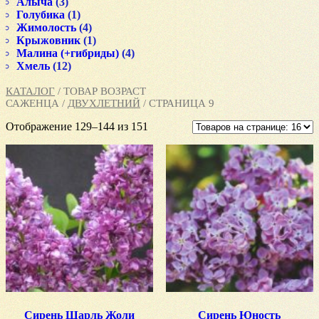
Алыча
(3)
Голубика
(1)
Жимолость
(4)
Крыжовник
(1)
Малина (+гибриды)
(4)
Хмель
(12)
КАТАЛОГ
/ ТОВАР ВОЗРАСТ
САЖЕНЦА /
ДВУХЛЕТНИЙ
/ СТРАНИЦА 9
Отображение 129–144 из 151
Сирень Шарль Жоли
Сирень Юность