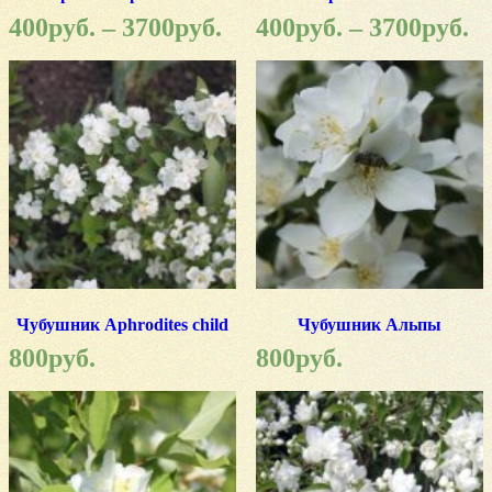
400
руб.
–
3700
руб.
400
руб.
–
3700
руб.
Чубушник Aphrodites child
Чубушник Альпы
800
руб.
800
руб.