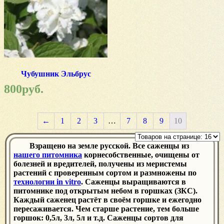
Чубушник Эльбрус
800
руб.
←
1
2
3
…
7
8
9
10
Взращено на земле русской. Все саженцы из
нашего питомника
корнесобственные, очищены от
болезней и вредителей, получены из меристемы
растений с проверенным сортом и размножены по
технологии in vitro
. Саженцы выращиваются в
питомнике под открытым небом в горшках (ЗКС).
Каждый саженец растёт в своём горшке и ежегодно
пересаживается. Чем старше растение, тем больше
горшок: 0,5л, 3л, 5л и т.д. Саженцы сортов для