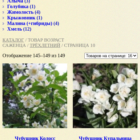
Алыча
(3)
Голубика
(1)
Жимолость
(4)
Крыжовник
(1)
Малина (+гибриды)
(4)
Хмель
(12)
КАТАЛОГ
/ ТОВАР ВОЗРАСТ
САЖЕНЦА /
ТРЁХЛЕТНИЙ
/ СТРАНИЦА 10
Отображение 145–149 из 149
Чубушник Колосс
Чубушник Купальница