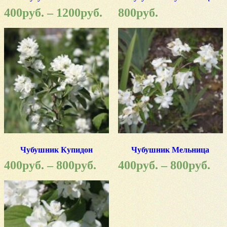
400
руб.
–
1200
руб.
800
руб.
Чубушник Купидон
Чубушник Мельница
400
руб.
–
800
руб.
400
руб.
–
800
руб.