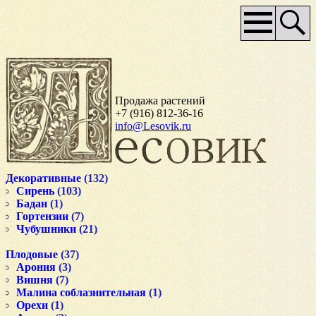
Основное
меню
Продажа растений
+7 (916) 812-36-16
info@Lesovik.ru
Декоративные
(132)
Сирень
(103)
Бадан
(1)
Гортензии
(7)
Чубушники
(21)
Плодовые
(37)
Арония
(3)
Вишня
(7)
Малина соблазнительная
(1)
Орехи
(1)