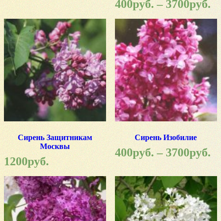
400
руб.
–
3700
руб.
Сирень Защитникам
Сирень Изобилие
Москвы
400
руб.
–
3700
руб.
1200
руб.