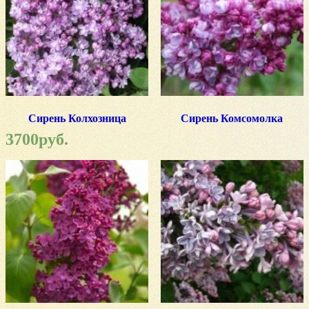
Сирень Колхозница
Сирень Комсомолка
3700
руб.