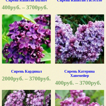
Сирень Капитан Бальте
Сирень Капитан Гастелло
400
руб.
–
3700
руб.
Сирень Кардинал
Сирень Катерина
Хавемейер
2000
руб.
–
3700
руб.
400
руб.
–
3700
руб.