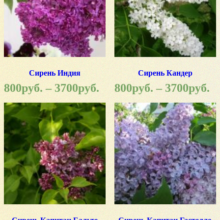
Сирень Индия
Сирень Кандер
800
руб.
–
3700
руб.
800
руб.
–
3700
руб.