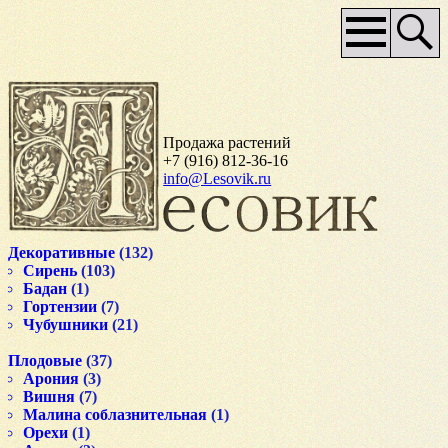
Основное
меню
Продажа растений
+7 (916) 812-36-16
info@Lesovik.ru
Декоративные
(132)
Сирень
(103)
Бадан
(1)
Гортензии
(7)
Чубушники
(21)
Плодовые
(37)
Арония
(3)
Вишня
(7)
Малина соблазнительная
(1)
Орехи
(1)