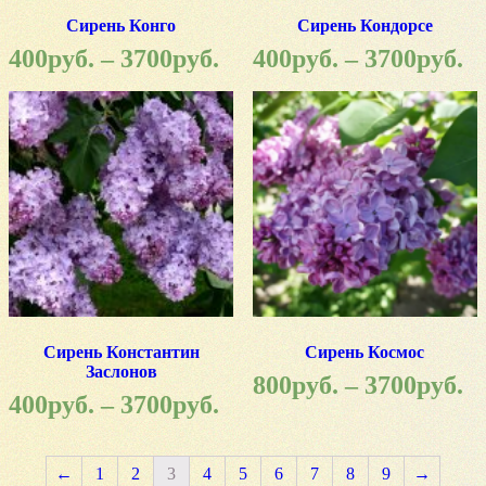
Сирень Конго
Сирень Кондорсе
400
руб.
–
3700
руб.
400
руб.
–
3700
руб.
Сирень Константин
Сирень Космос
Заслонов
800
руб.
–
3700
руб.
400
руб.
–
3700
руб.
←
1
2
3
4
5
6
7
8
9
→