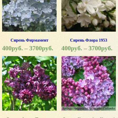
Сирень Фирмамент
Сирень Флора 1953
400
руб.
–
3700
руб.
400
руб.
–
3700
руб.