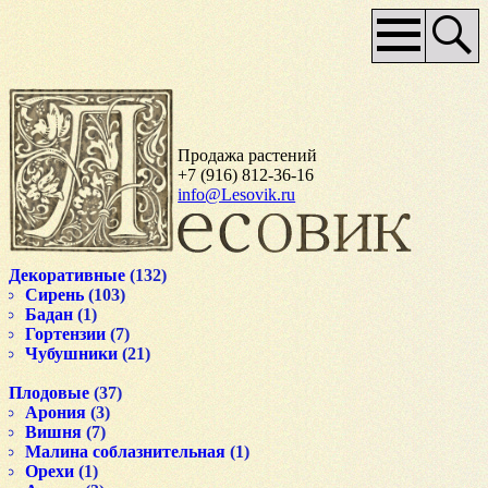
Основное
меню
Продажа растений
+7 (916) 812-36-16
info@Lesovik.ru
Декоративные
(132)
Сирень
(103)
Бадан
(1)
Гортензии
(7)
Чубушники
(21)
Плодовые
(37)
Арония
(3)
Вишня
(7)
Малина соблазнительная
(1)
Орехи
(1)