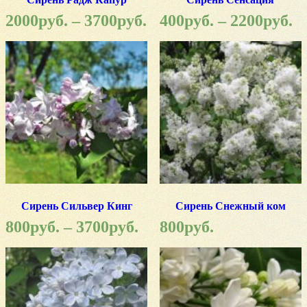
2000
руб.
–
3700
руб.
400
руб.
–
2200
руб.
Сирень Сильвер Кинг
Сирень Снежный ком
800
руб.
–
3700
руб.
800
руб.