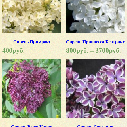
Сирень Примроуз
Сирень Принцесса Беатрикс
400
руб.
800
руб.
–
3700
руб.
Сирень Радж Капур
Сирень Сенсация