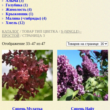
Алыча
(3)
Голубика
(1)
Жимолость
(4)
Крыжовник
(1)
Малина (+гибриды)
(4)
Хмель
(12)
КАТАЛОГ
/ ТОВАР ТИП ЦВЕТКА /
S (SINGLE) -
ПРОСТОЙ
/ СТРАНИЦА 3
Отображение 33–47 из 47
Сирень Мулатка
Сирень Найт