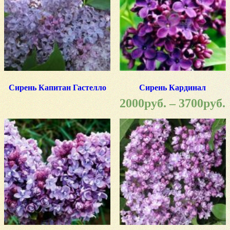
Сирень Капитан Гастелло
Сирень Кардинал
2000
руб.
–
3700
руб.