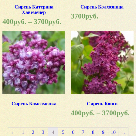
Сирень Катерина
Сирень Колхозница
Хавемейер
3700
руб.
400
руб.
–
3700
руб.
Сирень Комсомолка
Сирень Конго
400
руб.
–
3700
руб.
←
1
2
3
4
5
6
7
8
9
10
→