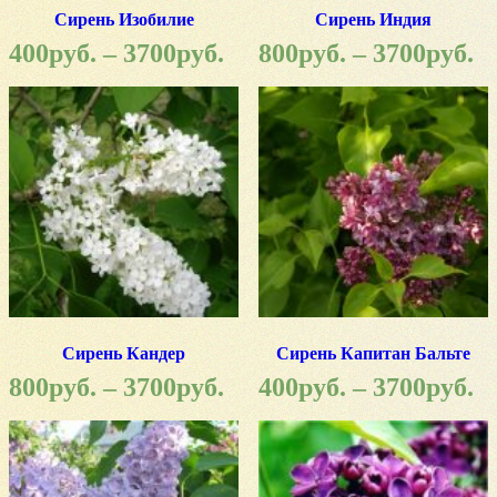
Сирень Изобилие
Сирень Индия
400
руб.
–
3700
руб.
800
руб.
–
3700
руб.
Сирень Кандер
Сирень Капитан Бальте
800
руб.
–
3700
руб.
400
руб.
–
3700
руб.