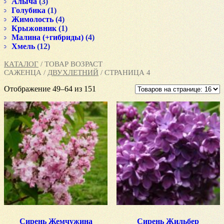
Алыча
(3)
Голубика
(1)
Жимолость
(4)
Крыжовник
(1)
Малина (+гибриды)
(4)
Хмель
(12)
КАТАЛОГ
/ ТОВАР ВОЗРАСТ
САЖЕНЦА /
ДВУХЛЕТНИЙ
/ СТРАНИЦА 4
Отображение 49–64 из 151
Сирень Жемчужина
Сирень Жильбер