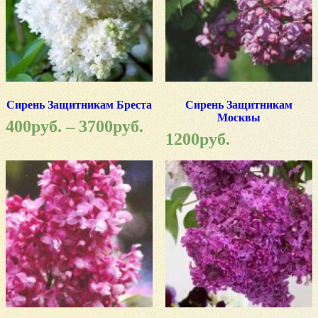
Сирень Защитникам Бреста
Сирень Защитникам
Москвы
400
руб.
–
3700
руб.
1200
руб.