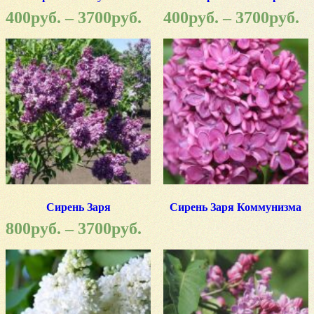
400
руб.
–
3700
руб.
400
руб.
–
3700
руб.
Сирень Заря
Сирень Заря Коммунизма
800
руб.
–
3700
руб.