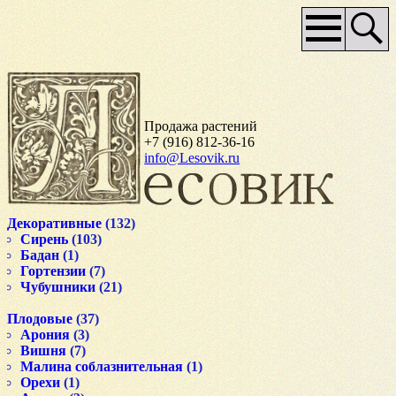
Основное
меню
Продажа растений
+7 (916) 812-36-16
info@Lesovik.ru
Декоративные
(132)
Сирень
(103)
Бадан
(1)
Гортензии
(7)
Чубушники
(21)
Плодовые
(37)
Арония
(3)
Вишня
(7)
Малина соблазнительная
(1)
Орехи
(1)